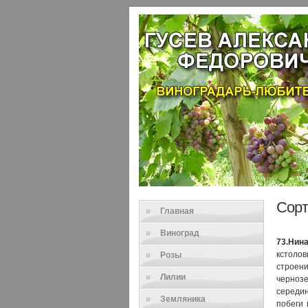
Сорт
Главная
Виноград
73.Нин
кстоло
Розы
строен
Лилии
черноз
середи
Земляника
побеги 