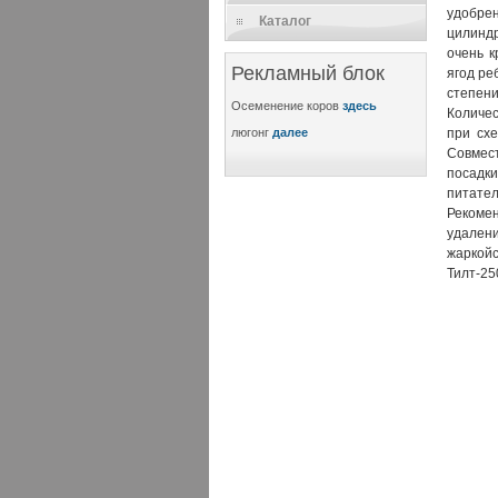
удобрен
Каталог
цилинд
очень к
Рекламный блок
ягод ре
степени
Осеменение коров
здесь
Количес
люгонг
далее
при схе
Совмес
посадки
питате
Рекоме
удалени
жаркойс
Тилт-25