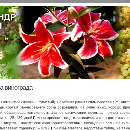
а винограда
а
(Томайский х Кишмиш лучистый). Новейшая ранняя сильнорослая г. ф., автор 
вым сортам раннесреднего срока созревания. На супесчаных, хорошо прог
ий общаяпродолжительность фаз от распускания почек до полной зрелос
емах 125–130 дней.Полная зрелость ягод в зависимости от агроклиматиче
не августа – начале сентября.Корнесобственные насаждения большой силы
вызревают хорошо (55–70%). При избыткевлаги, недостатке тепла, на тяж