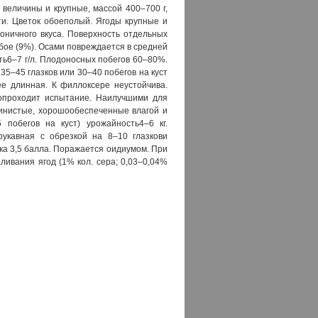
 величины и крупные, массой 400–700 г,
и. Цветок обоеполый. Ягоды крупные и
оничного вкуса. Поверхность отдельных
бое (9%). Осами повреждается в средней
ть6–7 г/л. Плодоносных побегов 60–80%.
35–45 глазков или 30–40 побегов на куст
ее длинная. К филлоксере неустойчива.
копроходит испытание. Наилучшими для
линистые, хорошообеспеченные влагой и
побегов на куст) урожайность4–6 кг.
укавная с обрезкой на 8–10 глазкови
ка 3,5 балла. Поражается оидиумом. При
ивания ягод (1% кол. сера; 0,03–0,04%