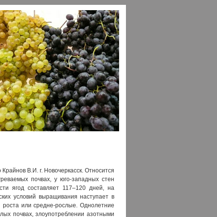
Крайнов В.И. г. Новочеркасск. Относится
реваемых почвах, у юго-западных стен
ти ягод составляет 117–120 дней, на
ских условий выращивания наступает в
 роста или средне-рослые. Однолетние
елых почвах, злоупотреблении азотными