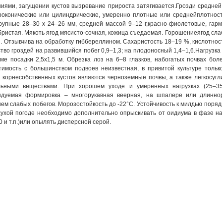
иями, загущении кустов вызревание прироста затягивается.Грозди средней
роконические или цилиндрические, умеренно плотные или среднейплотност
рупные 28–30 х 24–26 мм, средней массой 9–12 г,красно-фиолетовые, гарм
бристая. Мякоть ягод мясисто-сочная, кожица съедаемая. Горошениеягод сла
. Отзывчива на обработку гиббереллином. Сахаристость 18–19 %, кислотнос
тво гроздей на развившийся побег 0,9–1,3; на плодоносный 1,4–1,6.Нагрузка 
ме посадки 2,5х1,5 м. Обрезка лоз на 6–8 глазков, набогатых почвах бол
тимость с большинством подвоев неизвестная, в привитой культуре толь
 корнесобственных кустов являются черноземные почвы, а также легкосуг
льными веществами. При хорошем уходе и умеренных нагрузках (25–35 
ндуемая формировка – многорукавная веерная, на шпалере или длиннор
ем слабых побегов. Морозостойкость до -22°С. Устойчивость к милдью поряд
ухой погоде необходимо дополнительно опрыскивать от оидиума в фазе нал
0 и т.п.)или опылять дисперсной серой.